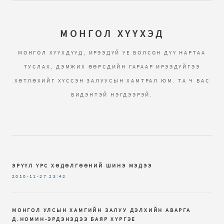
МОНГОЛ ХҮҮХЭД
МОНГОЛ ХҮҮХДҮҮД, ИРЭЭДҮЙ ҮЕ БОЛСОН ДҮҮ НАРТАА
ТУСЛАХ, ДЭМЖИХ ӨӨРСДИЙН ГАРААР ИРЭЭДҮЙГЭЭ
ХӨТЛӨХИЙГ ХҮССЭН ЗАЛУУСЫН ХАМТРАЛ ЮМ. ТА Ч БАС
БИДЭНТЭЙ НЭГДЭЭРЭЙ.
ЭРҮҮЛ ҮРС ХӨДӨЛГӨӨНИЙ ШИНЭ МЭДЭЭ
2010-11-27
23:42
МОНГОЛ УЛСЫН ХАМГИЙН ЗАЛУУ ДЭЛХИЙН АВАРГА
Д.НОМИН-ЭРДЭНЭДЭЭ БАЯР ХҮРГЭЕ