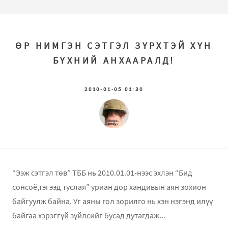
ӨР НИМГЭН СЭТГЭЛ ЗҮРХТЭЙ ХҮН
БҮХНИЙ АНХААРАЛД!
2010-01-05 01:30
“Ээж сэтгэл төв” ТББ нь 2010.01.01-нээс эхлэн “Бид
сонсоё,тэгээд туслая” уриан дор хандивын аян зохион
байгуулж байна. Уг аяны гол зорилго нь хэн нэгэнд илүү
байгаа хэрэггүй зүйлсийг бусад дутагдаж...