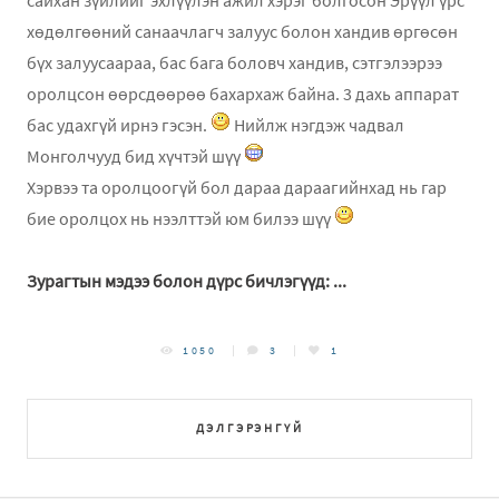
сайхан зүйлийг эхлүүлэн ажил хэрэг болгосон Эрүүл үрс
хөдөлгөөний санаачлагч залуус болон хандив өргөсөн
бүх залуусаараа, бас бага боловч хандив, сэтгэлээрээ
оролцсон өөрсдөөрөө бахархаж байна. 3 дахь аппарат
бас удахгүй ирнэ гэсэн.
Нийлж нэгдэж чадвал
Монголчууд бид хүчтэй шүү
Хэрвээ та оролцоогүй бол дараа дараагийнхад нь гар
бие оролцох нь нээлттэй юм билээ шүү
Зурагтын мэдээ болон дүрс бичлэгүүд: ...
1050
3
1
ДЭЛГЭРЭНГҮЙ