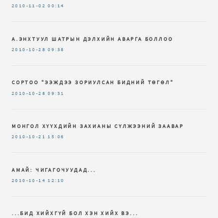
2010-11-02
00:14
А.ЭНХТУУЛ ШАТРЫН ДЭЛХИЙН АВАРГА БОЛЛОО
2010-10-28
09:38
СОРТОО "ЭЭЖДЭЭ ЗОРИУЛСАН БИДНИЙ ТӨГӨЛ"
2010-10-28
09:31
МОНГОЛ ХҮҮХДИЙН ЗАХИАНЫ СҮЛЖЭЭНИЙ ЗААВАР
2010-10-21
15:06
АМАЙ: ЧИГАГОЧУУДАД...
2010-10-14
12:10
...БИД ХИЙХГҮЙ БОЛ ХЭН ХИЙХ ВЭ...