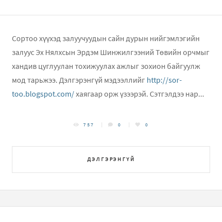
Сортоо хүүхэд залуучуудын сайн дурын нийгэмлэгийн
залуус Эх Нялхсын Эрдэм Шинжилгээний Төвийн орчмыг
хандив цуглуулан тохижуулах ажлыг зохион байгуулж
мод тарьжээ. Дэлгэрэнгүй мэдээллийг
http://sor-
too.blogspot.com/
хаягаар орж үзээрэй. Сэтгэлдээ нар...
757
0
0
ДЭЛГЭРЭНГҮЙ