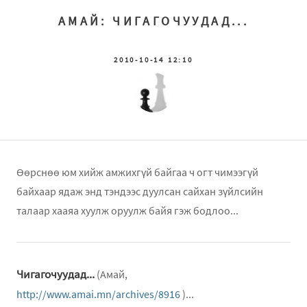
АМАЙ: ЧИГАГОЧУУДАД...
2010-10-14 12:10
Өөрснөө юм хийж амжихгүй байгаа ч огт чимээгүй
байхаар ядаж энд тэндээс дуулсан сайхан зүйлсийн
талаар хааяа хуулж оруулж байя гэж бодлоо...
Чигагочуудад...
(Амай,
http://www.amai.mn/archives/8916
)...