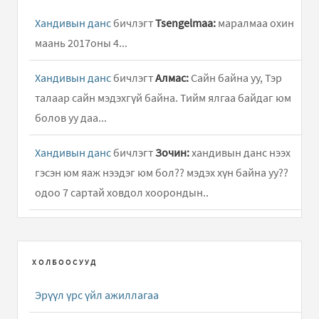
Хандивын данс
бичлэгт
Tsengelmaa:
маралмаа охин
маань 2017оны 4...
Хандивын данс
бичлэгт
Алмас:
Сайн байна уу, Тэр
талаар сайн мэдэхгүй байна. Тийм ялгаа байдаг юм
болов уу даа...
Хандивын данс
бичлэгт
Зочин:
хандивын данс нээх
гэсэн юм яаж нээдэг юм бол?? мэдэх хүн байна уу??
одоо 7 сартай ховдол хоорондын..
БИ ЧАДНА
бичлэгт
erdene oyu (зочин):
vneexeer goe
yum aa bi xolbogd moor baina xolbogdox utas baina uu
ХОЛБООСУУД
Хандивын данс
бичлэгт
Алмас:
2015-3-21 20,000.00
Эрүүл үрс үйл ажиллагаа
БОЛОРТУЯА-С гээд мөнгө орсон байна. Баярлалаа.