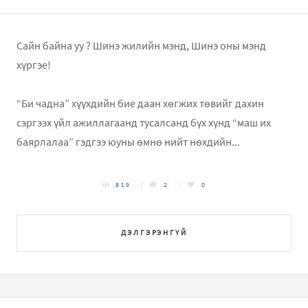
Сайн байна уу ? Шинэ жилийн мэнд, Шинэ оны мэнд
хүргэе!
“Би чадна” хүүхдийн бие даан хөгжих төвийг дахин
сэргээх үйл ажиллагаанд тусалсанд бүх хүнд “маш их
баярлалаа” гэдгээ юуны өмнө нийт нөхдийн...
819
2
0
ДЭЛГЭРЭНГҮЙ