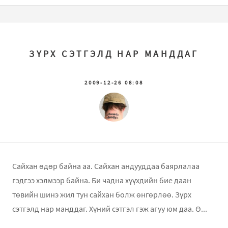
ЗҮРХ СЭТГЭЛД НАР МАНДДАГ
2009-12-26 08:08
Сайхан өдөр байна аа. Сайхан андууддаа баярлалаа
гэдгээ хэлмээр байна. Би чадна хүүхдийн бие даан
төвийн шинэ жил тун сайхан болж өнгөрлөө. Зүрх
сэтгэлд нар манддаг. Хүний сэтгэл гэж агуу юм даа. Ө...