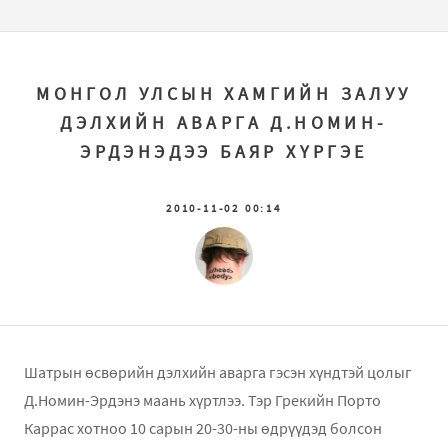
МОНГОЛ УЛСЫН ХАМГИЙН ЗАЛУУ
ДЭЛХИЙН АВАРГА Д.НОМИН-
ЭРДЭНЭДЭЭ БАЯР ХҮРГЭЕ
2010-11-02 00:14
Шатрын өсвөрийн дэлхийн аварга гэсэн хүндтэй цолыг
Д.Номин-Эрдэнэ маань хүртлээ. Тэр Грекийн Порто
Каррас хотноо 10 сарын 20-30-ны өдрүүдэд болсон