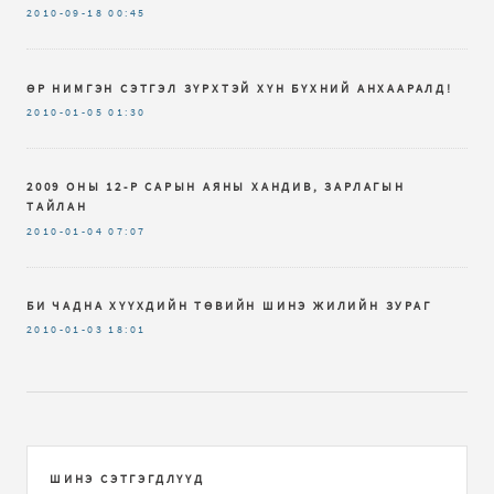
2010-09-18
00:45
ӨР НИМГЭН СЭТГЭЛ ЗҮРХТЭЙ ХҮН БҮХНИЙ АНХААРАЛД!
2010-01-05
01:30
2009 ОНЫ 12-Р САРЫН АЯНЫ ХАНДИВ, ЗАРЛАГЫН
ТАЙЛАН
2010-01-04
07:07
БИ ЧАДНА ХҮҮХДИЙН ТӨВИЙН ШИНЭ ЖИЛИЙН ЗУРАГ
2010-01-03
18:01
ШИНЭ СЭТГЭГДЛҮҮД