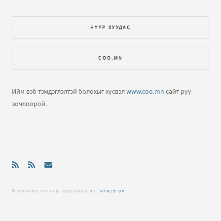
НҮҮР ХУУДАС
COO.MN
Ийм вэб тэмдэглэлтэй болохыг хүсвэл
www.coo.mn
сайт руу
зочлоорой.
© МОНГОЛ ХҮҮХЭД. DЕSIGNED BY:
HTML5 UP
.