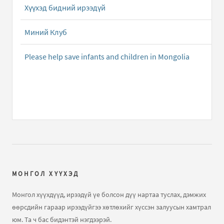
Хүүхэд бидний ирээдүй
Монгол Улсын хамгийн залуу дэлхийн аварга
Д.Номин-Эрдэнэдээ ...
бичлэгт
Зочин:
чамд маш том
Миний Клуб
амжилт тохиож байна би чамайг хараагүй ч гэсэн
нүдэнд чинэ баярын жавхаа..
Please help save infants and children in Mongolia
Хандивын данс
бичлэгт
Уянга (зочин):
Манай дүү Б...
Монгол Улсын хамгийн залуу дэлхийн аварга
Д.Номин-Эрдэнэдээ ...
бичлэгт
Зочин:
bayar hurgiye
monolchuud bidnii baharhal shuu!!
МОНГОЛ ХҮҮХЭД
Монгол хүүхдүүд, ирээдүй үе болсон дүү нартаа туслах, дэмжих
өөрсдийн гараар ирээдүйгээ хөтлөхийг хүссэн залуусын хамтрал
юм. Та ч бас бидэнтэй нэгдээрэй.