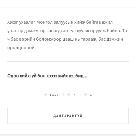
Хэсэг ухаалаг Монгол залуусын хийж байгаа ажил
үнэхээр дэмжмээр санагдсан тул хуулж оруулж байна. Та
ч бас өөрийн боломжоор цааш нь тарааж, бас дэмжин
оролцоорой.
Одоо хийхгүй бол хэзээ хийх вэ, бид...
1217
7
1
ДЭЛГЭРЭНГҮЙ