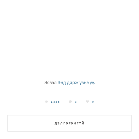
Эсвэл
Энд дарж үзнэ үү.
1335
3
0
ДЭЛГЭРЭНГҮЙ