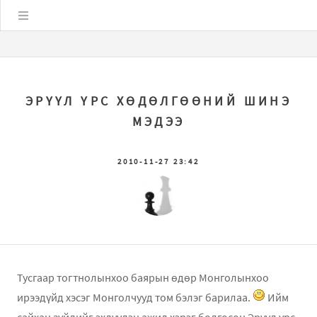
Цэс
ЭРҮҮЛ ҮРС ХӨДӨЛГӨӨНИЙ ШИНЭ
МЭДЭЭ
2010-11-27 23:42
Тусгаар тогтнолынхоо баярын өдөр Монголынхоо
ирээдүйд хэсэг Монголчууд том бэлэг барилаа.
Ийм