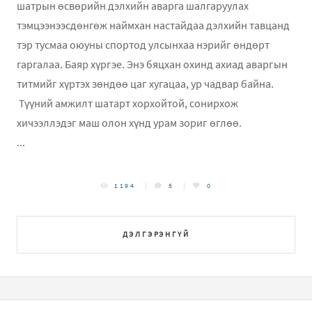
шатрын өсвөрийн дэлхийн аварга шалгаруулах
тэмцээнээсдөнгөж наймхан настайдаа дэлхийн тавцанд
тэр тусмаа оюуны спортод улсынхаа нэрийг өндөрт
гаргалаа. Баяр хүргэе. Энэ бяцхан охинд ахиад аваргын
титмийг хүртэх зөндөө цаг хугацаа, ур чадвар байна.
Түүний амжилт шатарт хорхойтой, сонирхож
хичээллэдэг маш олон хүнд урам зориг өглөө.
...
1194
5
0
ДЭЛГЭРЭНГҮЙ