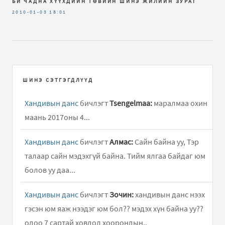
БИ ЧАДНА ХҮҮХДИЙН ТӨВИЙН ШИНЭ ЖИЛИЙН ЗУРАГ
2010-01-03
18:01
ШИНЭ СЭТГЭГДЛҮҮД
Хандивын данс
бичлэгт
Tsengelmaa:
маралмаа охин
маань 2017оны 4...
Хандивын данс
бичлэгт
Алмас:
Сайн байна уу, Тэр
талаар сайн мэдэхгүй байна. Тийм ялгаа байдаг юм
болов уу даа...
Хандивын данс
бичлэгт
Зочин:
хандивын данс нээх
гэсэн юм яаж нээдэг юм бол?? мэдэх хүн байна уу??
одоо 7 сартай ховдол хоорондын..