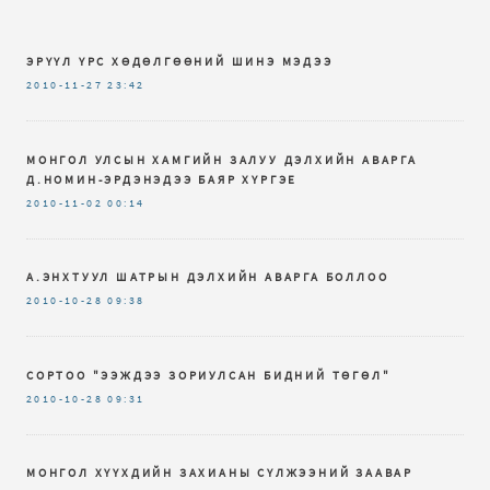
ЭРҮҮЛ ҮРС ХӨДӨЛГӨӨНИЙ ШИНЭ МЭДЭЭ
2010-11-27
23:42
МОНГОЛ УЛСЫН ХАМГИЙН ЗАЛУУ ДЭЛХИЙН АВАРГА
Д.НОМИН-ЭРДЭНЭДЭЭ БАЯР ХҮРГЭЕ
2010-11-02
00:14
А.ЭНХТУУЛ ШАТРЫН ДЭЛХИЙН АВАРГА БОЛЛОО
2010-10-28
09:38
СОРТОО "ЭЭЖДЭЭ ЗОРИУЛСАН БИДНИЙ ТӨГӨЛ"
2010-10-28
09:31
МОНГОЛ ХҮҮХДИЙН ЗАХИАНЫ СҮЛЖЭЭНИЙ ЗААВАР