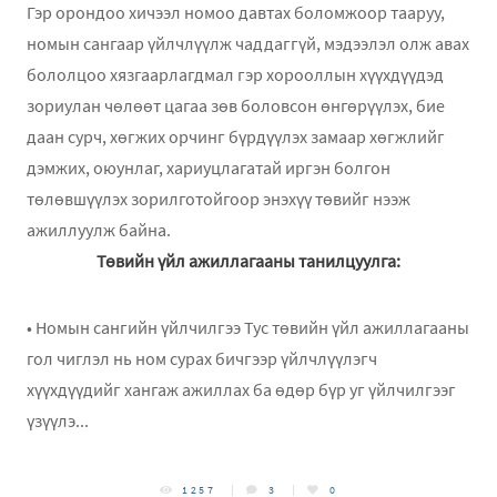
Гэр орондоо хичээл номоо давтах боломжоор тааруу,
номын сангаар үйлчлүүлж чаддаггүй, мэдээлэл олж авах
бололцоо хязгаарлагдмал гэр хорооллын хүүхдүүдэд
зориулан чөлөөт цагаа зөв боловсон өнгөрүүлэх, бие
даан сурч, хөгжих орчинг бүрдүүлэх замаар хөгжлийг
дэмжих, оюунлаг, хариуцлагатай иргэн болгон
төлөвшүүлэх зорилготойгоор энэхүү төвийг нээж
ажиллуулж байна.
Төвийн үйл ажиллагааны танилцуулга:
• Номын сангийн үйлчилгээ Тус төвийн үйл ажиллагааны
гол чиглэл нь ном сурах бичгээр үйлчлүүлэгч
хүүхдүүдийг хангаж ажиллах ба өдөр бүр уг үйлчилгээг
үзүүлэ...
1257
3
0