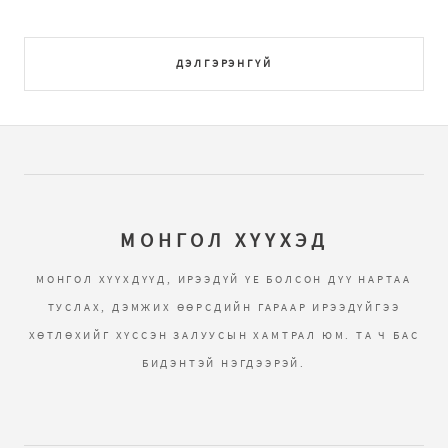
ДЭЛГЭРЭНГҮЙ
МОНГОЛ ХҮҮХЭД
МОНГОЛ ХҮҮХДҮҮД, ИРЭЭДҮЙ ҮЕ БОЛСОН ДҮҮ НАРТАА
ТУСЛАХ, ДЭМЖИХ ӨӨРСДИЙН ГАРААР ИРЭЭДҮЙГЭЭ
ХӨТЛӨХИЙГ ХҮССЭН ЗАЛУУСЫН ХАМТРАЛ ЮМ. ТА Ч БАС
БИДЭНТЭЙ НЭГДЭЭРЭЙ.