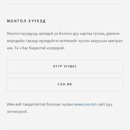
МОНГОЛ ХҮҮХЭД
Монгол хүүхдүүд, ирээдүй үе болсон дүү нартаа туслах, дэмжих
өөрсдийн гараар ирээдүйгээ хөтлөхийг хүссэн залуусын хамтрал
юм. Та ч бас бидэнтэй нэгдээрэй.
НҮҮР ХУУДАС
COO.MN
Ийм вэб тэмдэглэлтэй болохыг хүсвэл
www.coo.mn
сайт руу
зочлоорой.