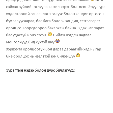
сайхан зүйлийг эхлүүлэн ажил хэрэг болгосон Эрүүл үрс
хөдөлгөөний санаачлагч залуус болон хандив өргөсөн
бүх залуусаараа, бас бага боловч хандив, сэтгэлээрээ
оролцсон өөрсдөөрөө бахархаж байна. 3 дахь аппарат
бас удахгүй ирнэ гэсэн.
Нийлж нэгдэж чадвал
Монголчууд бид хүчтэй шүү
Хэрвээ та оролцоогүй бол дараа дараагийнхад нь гар
бие оролцох нь нээлттэй юм билээ шүү
Зурагтын мэдээ болон дүрс бичлэгүүд: