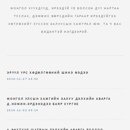
МОНГОЛ ХҮҮХДҮҮД, ИРЭЭДҮЙ ҮЕ БОЛСОН ДҮҮ НАРТАА
ТУСЛАХ, ДЭМЖИХ ӨӨРСДИЙН ГАРААР ИРЭЭДҮЙГЭЭ
ХӨТЛӨХИЙГ ХҮССЭН ЗАЛУУСЫН ХАМТРАЛ ЮМ. ТА Ч БАС
БИДЭНТЭЙ НЭГДЭЭРЭЙ.
ЭРҮҮЛ ҮРС ХӨДӨЛГӨӨНИЙ ШИНЭ МЭДЭЭ
2010-11-27
23:42
МОНГОЛ УЛСЫН ХАМГИЙН ЗАЛУУ ДЭЛХИЙН АВАРГА
Д.НОМИН-ЭРДЭНЭДЭЭ БАЯР ХҮРГЭЕ
2010-11-02
00:14
А.ЭНХТУУЛ ШАТРЫН ДЭЛХИЙН АВАРГА БОЛЛОО