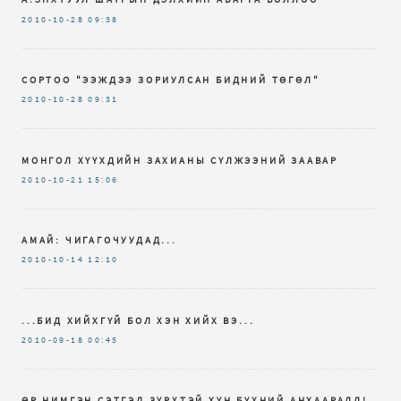
2010-10-28
09:38
СОРТОО "ЭЭЖДЭЭ ЗОРИУЛСАН БИДНИЙ ТӨГӨЛ"
2010-10-28
09:31
МОНГОЛ ХҮҮХДИЙН ЗАХИАНЫ СҮЛЖЭЭНИЙ ЗААВАР
2010-10-21
15:06
АМАЙ: ЧИГАГОЧУУДАД...
2010-10-14
12:10
...БИД ХИЙХГҮЙ БОЛ ХЭН ХИЙХ ВЭ...
2010-09-18
00:45
ӨР НИМГЭН СЭТГЭЛ ЗҮРХТЭЙ ХҮН БҮХНИЙ АНХААРАЛД!