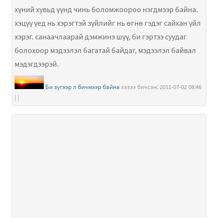
хүний хувьд үүнд чинь боломжоороо нэгдмээр байна.
хэцүү үед нь хэрэгтэй зүйлийг нь өгнө гэдэг сайхан үйл
хэрэг. санаачлаарай дэмжинэ шүү, би гэртээ суудаг
болохоор мэдээлэл багатай байдаг, мэдээлэл байвал
мэдэгдээрэй.
Би зүгээр л бичмээр байна
хэзээ бичсэн: 2011-07-02 08:46
| |