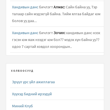
Хандивын данс
бичлэгт
Алмас:
Сайн байна уу, Тэр
талаар сайн мэдэхгүй байна. Тийм ялгаа байдаг юм
болов уу даа...
Хандивын данс
бичлэгт
Зочин:
хандивын данс нээх
гэсэн юм яаж нээдэг юм бол?? мэдэх хүн байна уу??
одоо 7 сартай ховдол хоорондын..
БИ ЧАДНА
бичлэгт
erdene oyu (зочин):
vneexeer goe
yum aa bi xolbogd moor baina xolbogdox utas baina uu
ХОЛБООСУУД
Хандивын данс
бичлэгт
Алмас:
2015-3-21 20,000.00
Эрүүл үрс үйл ажиллагаа
БОЛОРТУЯА-С гээд мөнгө орсон байна. Баярлалаа.
Хүүхэд бидний ирээдүй
Монгол Улсын хамгийн залуу дэлхийн аварга
Д.Номин-Эрдэнэдээ ...
бичлэгт
Зочин:
чамд маш том
Миний Клуб