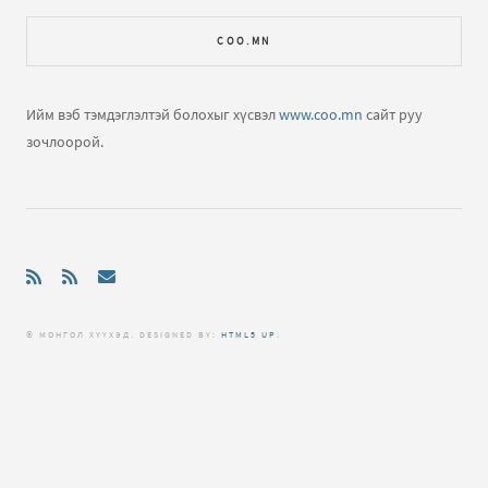
COO.MN
Ийм вэб тэмдэглэлтэй болохыг хүсвэл
www.coo.mn
сайт руу
зочлоорой.
© МОНГОЛ ХҮҮХЭД. DЕSIGNED BY:
HTML5 UP
.