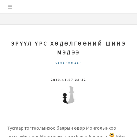
Цэс
ЭРҮҮЛ ҮРС ХӨДӨЛГӨӨНИЙ ШИНЭ
МЭДЭЭ
БАХАРХМААР
2010-11-27 23:42
Тусгаар тогтнолынхоо баярын өдөр Монголынхоо
ирээдүйд хэсэг Монголчууд том бэлэг барилаа.
Ийм