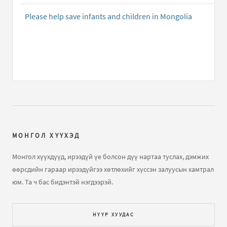
амжилт тохиож байна би чамайг хараагүй ч гэсэн
нүдэнд чинэ баярын жавхаа..
Please help save infants and children in Mongolia
Хандивын данс
бичлэгт
Уянга (зочин):
Манай дүү Б...
Монгол Улсын хамгийн залуу дэлхийн аварга
Д.Номин-Эрдэнэдээ ...
бичлэгт
Зочин:
bayar hurgiye
monolchuud bidnii baharhal shuu!!
МОНГОЛ ХҮҮХЭД
Монгол хүүхдүүд, ирээдүй үе болсон дүү нартаа туслах, дэмжих
өөрсдийн гараар ирээдүйгээ хөтлөхийг хүссэн залуусын хамтрал
юм. Та ч бас бидэнтэй нэгдээрэй.
НҮҮР ХУУДАС