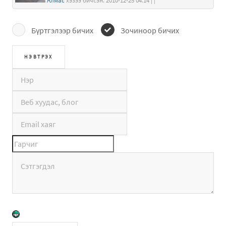
Алмас
хэзээ бичсэн: 2010-12-25 04:14 | |
Бүртгэлээр бичих
Зочиноор бичих