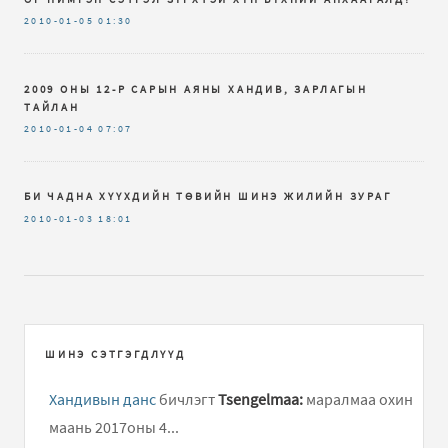
2010-01-05
01:30
2009 ОНЫ 12-Р САРЫН АЯНЫ ХАНДИВ, ЗАРЛАГЫН
ТАЙЛАН
2010-01-04
07:07
БИ ЧАДНА ХҮҮХДИЙН ТӨВИЙН ШИНЭ ЖИЛИЙН ЗУРАГ
2010-01-03
18:01
ШИНЭ СЭТГЭГДЛҮҮД
Хандивын данс
бичлэгт
Tsengelmaa:
маралмаа охин
маань 2017оны 4...