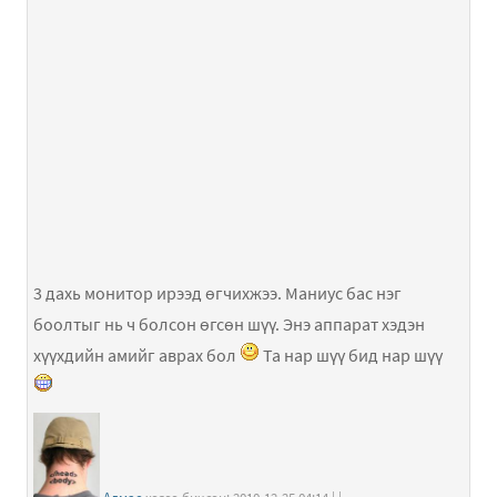
3 дахь монитор ирээд өгчихжээ. Маниус бас нэг
боолтыг нь ч болсон өгсөн шүү. Энэ аппарат хэдэн
хүүхдийн амийг аврах бол
Та нар шүү бид нар шүү