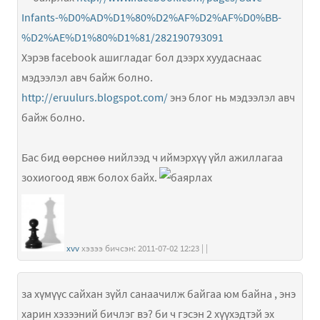
Infants-%D0%AD%D1%80%D2%AF%D2%AF%D0%BB-
%D2%AE%D1%80%D1%81/282190793091
Хэрэв facebook ашигладаг бол дээрх хуудаснаас
мэдээлэл авч байж болно.
http://eruulurs.blogspot.com/
энэ блог нь мэдээлэл авч
байж болно.
Бас бид өөрснөө нийлээд ч иймэрхүү үйл ажиллагаа
зохиогоод явж болох байх.
xvv
хэзээ бичсэн: 2011-07-02 12:23 | |
за хүмүүс сайхан зүйл санаачилж байгаа юм байна , энэ
харин хэзээний бичлэг вэ? би ч гэсэн 2 хүүхэдтэй эх