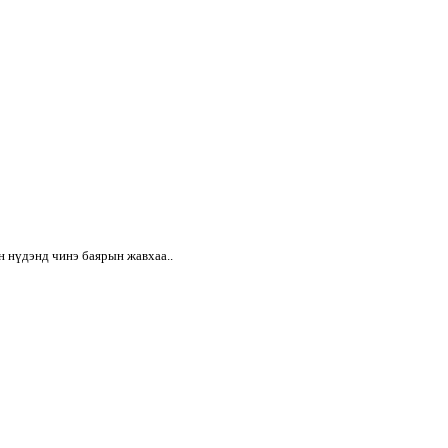
н нүдэнд чинэ баярын жавхаа..