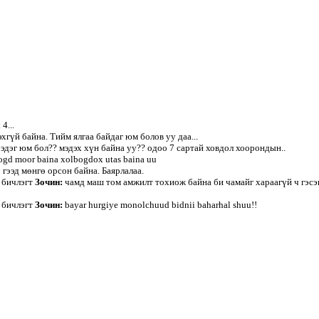
4...
хгүй байна. Тийм ялгаа байдаг юм болов уу даа...
эдэг юм бол?? мэдэх хүн байна уу?? одоо 7 сартай ховдол хоорондын..
ogd moor baina xolbogdox utas baina uu
ээд мөнгө орсон байна. Баярлалаа.
бичлэгт
Зочин:
чамд маш том амжилт тохиож байна би чамайг хараагүй ч гэсэ
бичлэгт
Зочин:
bayar hurgiye monolchuud bidnii baharhal shuu!!