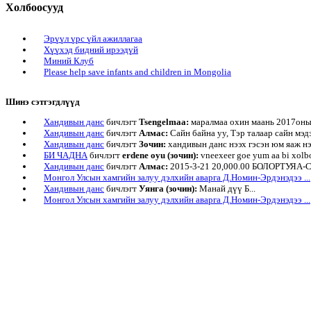
Холбоосууд
Эрүүл үрс үйл ажиллагаа
Хүүхэд бидний ирээдүй
Миний Клуб
Please help save infants and children in Mongolia
Шинэ сэтгэгдлүүд
Хандивын данс
бичлэгт
Tsengelmaa:
маралмаа охин маань 2017оны 
Хандивын данс
бичлэгт
Алмас:
Сайн байна уу, Тэр талаар сайн мэдэ
Хандивын данс
бичлэгт
Зочин:
хандивын данс нээх гэсэн юм яаж нэ
БИ ЧАДНА
бичлэгт
erdene oyu (зочин):
vneexeer goe yum aa bi xolb
Хандивын данс
бичлэгт
Алмас:
2015-3-21 20,000.00 БОЛОРТУЯА-С г
Монгол Улсын хамгийн залуу дэлхийн аварга Д.Номин-Эрдэнэдээ ...
Хандивын данс
бичлэгт
Уянга (зочин):
Манай дүү Б...
Монгол Улсын хамгийн залуу дэлхийн аварга Д.Номин-Эрдэнэдээ ...