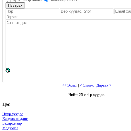
<< Эхлэл
|
< Өмнөх
|
Дараах >
Нийт: 25-с 4-р хуудас.
Цэс
Нүүр хуудас
Хандивын данс
Бахархмаар
Мэдээлэл