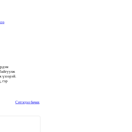
Эрдэм
байгуулж
ж үзээрэй.
, гэр
Сэтгэгдэл бичих