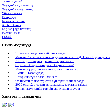
Танин мэдэхүй
Хүүхдийн хүмүүжилд
Хүүхдийн эрүүл мэнд
Үйл ажиллагаа
Гишүүдэд
Бичлэгийн архив
Холбоо барих
English page (Partner)
Русский язык
日本語
Шинэ мэдээнүүд
Эрүүл үрс хөдөлгөөний шинэ мэдээ
Монгол Улсын хамгийн залуу дэлхийн аварга Д.Номин-Эрдэнэдээ б
А.Энхтуул шатрын дэлхийн аварга боллоо
Сортоо "Ээждээ зориулсан бидний төгөл"
Монгол хүүхдийн захианы сүлжээний заавар
Амай: Чигагочуудад...
...бид хийхгүй бол хэн хийх вэ...
Өр нимгэн сэтгэл зүрхтэй хүн бүхний анхааралд!
2009 оны 12-р сарын аяны хандив, зарлагын тайлан
Би чадна хүүхдийн төвийн шинэ жилийн зураг
Хамтрагч, дэмжигчид