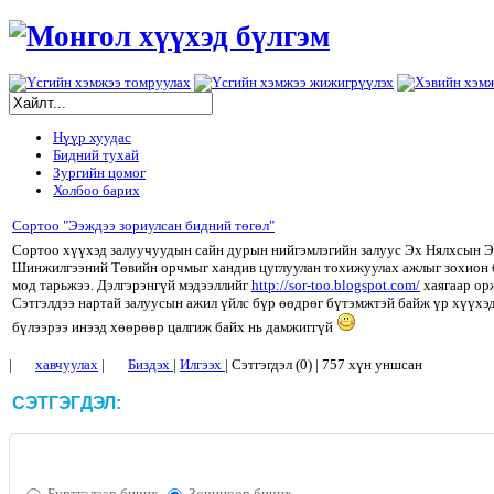
Нүүр хуудас
Бидний тухай
Зургийн цомог
Холбоо барих
Сортоо "Ээждээ зориулсан бидний төгөл"
Сортоо хүүхэд залуучуудын сайн дурын нийгэмлэгийн залуус Эх Нялхсын 
Шинжилгээний Төвийн орчмыг хандив цуглуулан тохижуулах ажлыг зохион 
мод тарьжээ. Дэлгэрэнгүй мэдээллийг
http://sor-too.blogspot.com/
хаягаар ор
Сэтгэлдээ нартай залуусын ажил үйлс бүр өөдрөг бүтэмжтэй байж үр хүүхэд
бүлээрээ инээд хөөрөөр цалгиж байх нь дамжиггүй
|
хавчуулах
|
Биздэх
|
Илгээх
| Сэтгэгдэл (0) | 757 хүн уншсан
СЭТГЭГДЭЛ:
Бүртгэлээр бичих
Зочиноор бичих