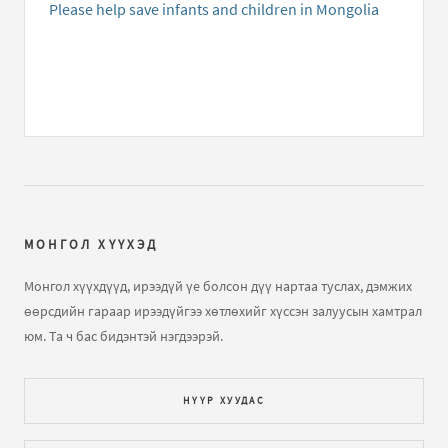
нүдэнд чинэ баярын жавхаа..
Please help save infants and children in Mongolia
Хандивын данс
бичлэгт
Уянга (зочин):
Манай дүү Б...
Монгол Улсын хамгийн залуу дэлхийн аварга
Д.Номин-Эрдэнэдээ ...
бичлэгт
Зочин:
bayar hurgiye
monolchuud bidnii baharhal shuu!!
МОНГОЛ ХҮҮХЭД
Монгол хүүхдүүд, ирээдүй үе болсон дүү нартаа туслах, дэмжих
өөрсдийн гараар ирээдүйгээ хөтлөхийг хүссэн залуусын хамтрал
юм. Та ч бас бидэнтэй нэгдээрэй.
НҮҮР ХУУДАС