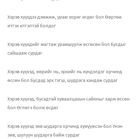
Хэрэв хүүхдээ дэмжиж, урам зориг өгдөг бол Өөртөө
итгэх итгэлтэй болдог
Хэрэв хүүхдийг магтаж урамшуулж өсгөсөн бол Бусдыг
сайшааж сурдаг
Хэрэв хүүхэд, өөрийг нь, эрхийг нь хүндэлдэг орчинд
өссөн бол Бусдад эрх тэгш, шудрага хандаж сурдаг
Хэрэв хүүхэд, бусадтай хуваалцахын сайхныг харж өссөн
бол Өглөгч болж өсдөг
Хэрэв хүүхэд зөв шударга орчинд хүмүүжсэн бол Үнэн
зөв, шулуун шударга байж сурдаг