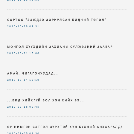
СОРТОО "ЭЭЖДЭЭ ЗОРИУЛСАН БИДНИЙ ТӨГӨЛ"
2010-10-28
09:31
МОНГОЛ ХҮҮХДИЙН ЗАХИАНЫ СҮЛЖЭЭНИЙ ЗААВАР
2010-10-21
15:06
АМАЙ: ЧИГАГОЧУУДАД...
2010-10-14
12:10
...БИД ХИЙХГҮЙ БОЛ ХЭН ХИЙХ ВЭ...
2010-09-18
00:45
ӨР НИМГЭН СЭТГЭЛ ЗҮРХТЭЙ ХҮН БҮХНИЙ АНХААРАЛД!
2010-01-05
01:30