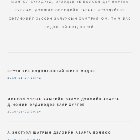
МОНГОЛ ХҮҮХДҮҮД, ИРЭЭДҮЙ ҮЕ БОЛСОН ДҮҮ НАРТАА
ТУСЛАХ, ДЭМЖИХ ӨӨРСДИЙН ГАРААР ИРЭЭДҮЙГЭЭ
ХӨТЛӨХИЙГ ХҮССЭН ЗАЛУУСЫН ХАМТРАЛ ЮМ. ТА Ч БАС
БИДЭНТЭЙ НЭГДЭЭРЭЙ.
ЭРҮҮЛ ҮРС ХӨДӨЛГӨӨНИЙ ШИНЭ МЭДЭЭ
2010-11-27
23:42
МОНГОЛ УЛСЫН ХАМГИЙН ЗАЛУУ ДЭЛХИЙН АВАРГА
Д.НОМИН-ЭРДЭНЭДЭЭ БАЯР ХҮРГЭЕ
2010-11-02
00:14
А.ЭНХТУУЛ ШАТРЫН ДЭЛХИЙН АВАРГА БОЛЛОО
2010-10-28
09:38