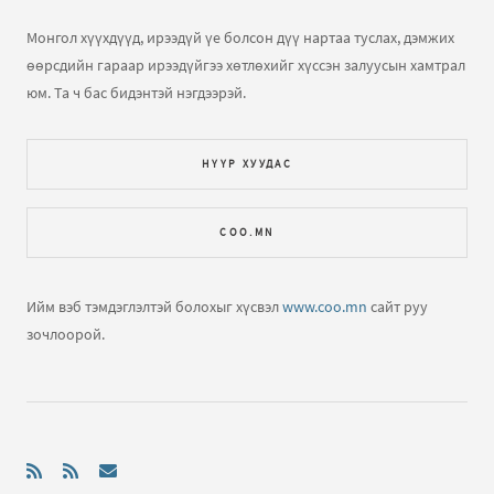
Монгол хүүхдүүд, ирээдүй үе болсон дүү нартаа туслах, дэмжих
өөрсдийн гараар ирээдүйгээ хөтлөхийг хүссэн залуусын хамтрал
юм. Та ч бас бидэнтэй нэгдээрэй.
НҮҮР ХУУДАС
COO.MN
Ийм вэб тэмдэглэлтэй болохыг хүсвэл
www.coo.mn
сайт руу
зочлоорой.