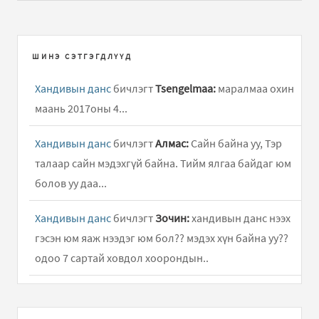
ШИНЭ СЭТГЭГДЛҮҮД
Хандивын данс
бичлэгт
Tsengelmaa:
маралмаа охин
маань 2017оны 4...
Хандивын данс
бичлэгт
Алмас:
Сайн байна уу, Тэр
талаар сайн мэдэхгүй байна. Тийм ялгаа байдаг юм
болов уу даа...
Хандивын данс
бичлэгт
Зочин:
хандивын данс нээх
гэсэн юм яаж нээдэг юм бол?? мэдэх хүн байна уу??
одоо 7 сартай ховдол хоорондын..
БИ ЧАДНА
бичлэгт
erdene oyu (зочин):
vneexeer goe
yum aa bi xolbogd moor baina xolbogdox utas baina uu