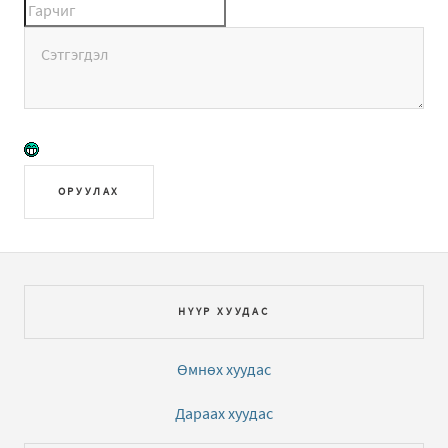
ОРУУЛАХ
НҮҮР ХУУДАС
Өмнөх хуудас
Дараах хуудас