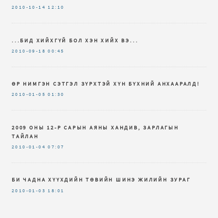
2010-10-14
12:10
...БИД ХИЙХГҮЙ БОЛ ХЭН ХИЙХ ВЭ...
2010-09-18
00:45
ӨР НИМГЭН СЭТГЭЛ ЗҮРХТЭЙ ХҮН БҮХНИЙ АНХААРАЛД!
2010-01-05
01:30
2009 ОНЫ 12-Р САРЫН АЯНЫ ХАНДИВ, ЗАРЛАГЫН
ТАЙЛАН
2010-01-04
07:07
БИ ЧАДНА ХҮҮХДИЙН ТӨВИЙН ШИНЭ ЖИЛИЙН ЗУРАГ
2010-01-03
18:01