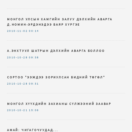
МОНГОЛ УЛСЫН ХАМГИЙН ЗАЛУУ ДЭЛХИЙН АВАРГА
Д.НОМИН-ЭРДЭНЭДЭЭ БАЯР ХҮРГЭЕ
2010-11-02
00:14
А.ЭНХТУУЛ ШАТРЫН ДЭЛХИЙН АВАРГА БОЛЛОО
2010-10-28
09:38
СОРТОО "ЭЭЖДЭЭ ЗОРИУЛСАН БИДНИЙ ТӨГӨЛ"
2010-10-28
09:31
МОНГОЛ ХҮҮХДИЙН ЗАХИАНЫ СҮЛЖЭЭНИЙ ЗААВАР
2010-10-21
15:06
АМАЙ: ЧИГАГОЧУУДАД...