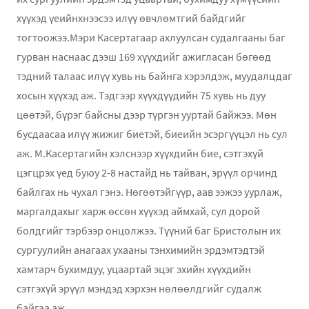
хүүхэд үеийнхнээсээ илүү өвчлөмтгий байдгийг
тогтоожээ.Мэри Касертагаар ахлуулсан судалгааны баг
гурван наснаас дээш 169 хүүхдийг ажигласан бөгөөд
тэдний талаас илүү хувь нь байнга хэрэлдэж, муудалцдаг
хосын хүүхэд аж. Тэдгээр хүүхдүүдийн 75 хувь нь дуу
цөөтэй, бүрэг байсны дээр түргэн ууртай байжээ. Мөн
бусдаасаа илүү жижиг биетэй, биеийн эсэргүүцэл нь сул
аж. М.Касертагийн хэлснээр хүүхдийн бие, сэтгэхүй
цэгцрэх үед буюу 2-8 настайд нь тайван, эрүүл орчинд
байлгах нь чухал гэнэ. Нөгөөтэйгүүр, аав ээжээ уурлаж,
маргалдахыг харж өссөн хүүхэд аймхай, сул дорой
болдгийг тэрбээр онцолжээ. Түүний баг Бристолын их
сургуулийн анагаах ухааны тэнхимийн эрдэмтэдтэй
хамтарч бухимдуу, уцаартай эцэг эхийн хүүхдийн
сэтгэхүй эрүүл мэндэд хэрхэн нөлөөлдгийг судалж
байгаа аж.