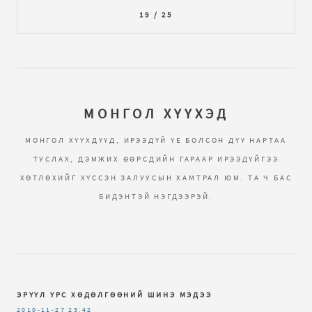
19 / 25
МОНГОЛ ХҮҮХЭД
МОНГОЛ ХҮҮХДҮҮД, ИРЭЭДҮЙ ҮЕ БОЛСОН ДҮҮ НАРТАА
ТУСЛАХ, ДЭМЖИХ ӨӨРСДИЙН ГАРААР ИРЭЭДҮЙГЭЭ
ХӨТЛӨХИЙГ ХҮССЭН ЗАЛУУСЫН ХАМТРАЛ ЮМ. ТА Ч БАС
БИДЭНТЭЙ НЭГДЭЭРЭЙ.
ЭРҮҮЛ ҮРС ХӨДӨЛГӨӨНИЙ ШИНЭ МЭДЭЭ
2010-11-27
23:42