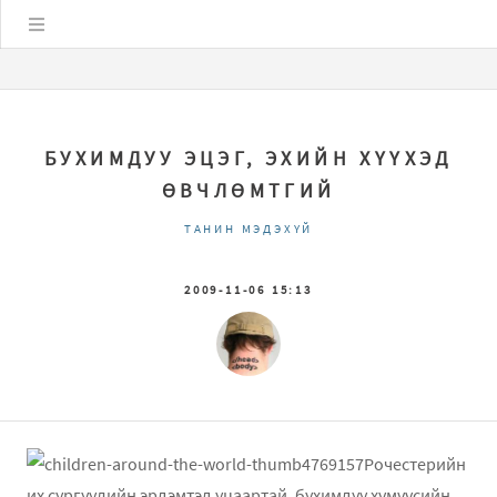
Цэс
БУХИМДУУ ЭЦЭГ, ЭХИЙН ХҮҮХЭД
ӨВЧЛӨМТГИЙ
ТАНИН МЭДЭХҮЙ
2009-11-06 15:13
Рочестерийн
их сургуулийн эрдэмтэд уцаартай, бухимдуу хүмүүсийн