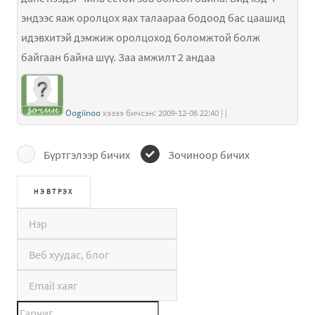
эндээс яаж оролцох яах талаараа бодоод бас цаашид
идэвхитэй дэмжиж оролцоход боломжтой болж
байгаан байна шүү. Заа амжилт 2 андаа
Oogiinoo
хэзээ бичсэн: 2009-12-06 22:40 | |
Бүртгэлээр бичих
Зочиноор бичих