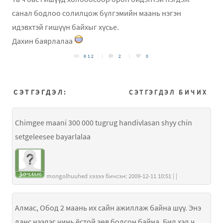
санал бодлоо солилцож бүлгэмийн маань нэгэн
идэвхтэй гишүүн байхыг хүсье.
Дахин баярлалаа
612
2
0
СЭТГЭГДЭЛ:
СЭТГЭГДЭЛ БИЧИХ
Chimgee maani 300 000 tugrug handivlasan shyy chin
setgeleesee bayarlalaa
mongolhuuhed хэзээ бичсэн: 2009-12-11 10:51 | |
Алмас, Обод 2 маань их сайн ажиллаж байна шүү. Энэ
данс нээдэг чинь ёстой зөв болсон байна. Бид хэд ч