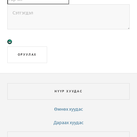
ОРУУЛАХ
НҮҮР ХУУДАС
Өмнөх хуудас
Дараах хуудас