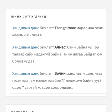
ШИНЭ СЭТГЭГДЛҮҮД
Хандивын данс
бичлэгт
Tsengelmaa:
маралмаа охин
маань 2017оны 4...
Хандивын данс
бичлэгт
Алмас:
Сайн байна уу, Тэр
талаар сайн мэдэхгүй байна. Тийм ялгаа байдаг юм
болов уу даа...
Хандивын данс
бичлэгт
Зочин:
хандивын данс нээх
гэсэн юм яаж нээдэг юм бол?? мэдэх хүн байна уу??
одоо 7 сартай ховдол хоорондын..
БИ ЧАДНА
бичлэгт
erdene oyu (зочин):
vneexeer goe
yum aa bi xolbogd moor baina xolbogdox utas baina uu
ХОЛБООСУУД