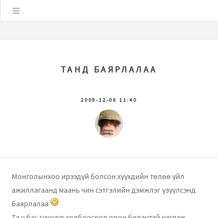
Цэс
ТАНД БАЯРЛАЛАА
2009-12-06 11:40
Монголынхоо ирээдүй болсон хүүхдийн төлөө үйл
ажиллагаанд маань чин сэтгэлийн дэмжлэг үзүүлсэнд
баярлалаа
Ta ч бас гишүүд холбоосоор орон бидэнтэй нэгдэж