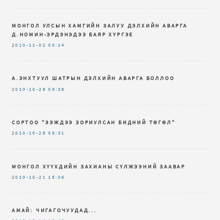
МОНГОЛ УЛСЫН ХАМГИЙН ЗАЛУУ ДЭЛХИЙН АВАРГА
Д.НОМИН-ЭРДЭНЭДЭЭ БАЯР ХҮРГЭЕ
2010-11-02
00:14
А.ЭНХТУУЛ ШАТРЫН ДЭЛХИЙН АВАРГА БОЛЛОО
2010-10-28
09:38
СОРТОО "ЭЭЖДЭЭ ЗОРИУЛСАН БИДНИЙ ТӨГӨЛ"
2010-10-28
09:31
МОНГОЛ ХҮҮХДИЙН ЗАХИАНЫ СҮЛЖЭЭНИЙ ЗААВАР
2010-10-21
15:06
АМАЙ: ЧИГАГОЧУУДАД...