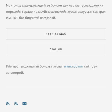
Монгол хүүхдүүд, ирээдүй үе болсон дүү нартаа туслах, дэмжих
өөрсдийн гараар ирээдүйгээ хөтлөхийг хүссэн залуусын хамтрал
юм. Та ч бас бидэнтэй нэгдээрэй.
НҮҮР ХУУДАС
COO.MN
Ийм вэб тэмдэглэлтэй болохыг хүсвэл
www.coo.mn
сайт руу
зочлоорой.