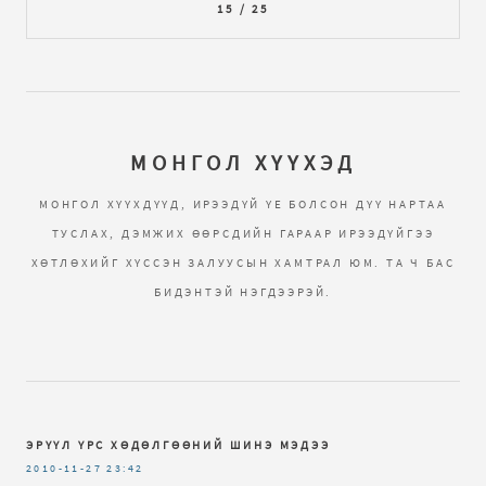
15 / 25
МОНГОЛ ХҮҮХЭД
МОНГОЛ ХҮҮХДҮҮД, ИРЭЭДҮЙ ҮЕ БОЛСОН ДҮҮ НАРТАА
ТУСЛАХ, ДЭМЖИХ ӨӨРСДИЙН ГАРААР ИРЭЭДҮЙГЭЭ
ХӨТЛӨХИЙГ ХҮССЭН ЗАЛУУСЫН ХАМТРАЛ ЮМ. ТА Ч БАС
БИДЭНТЭЙ НЭГДЭЭРЭЙ.
ЭРҮҮЛ ҮРС ХӨДӨЛГӨӨНИЙ ШИНЭ МЭДЭЭ
2010-11-27
23:42